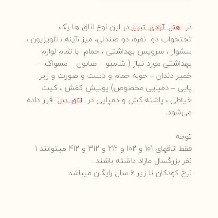
در
در این نوع اتاق ها یک
هتل آزادی تبریز
تختخواب دو نفره، دو صندلی، میز ،آینه ، تلویزیون ،
سشوار ، سرویس بهداشتی ، حمام با تمام لوازم
بهداشتی مورد نیاز ( شامپو – صابون – مسواک –
خمیر دندان – حوله حمام و دست و صورت و زیر
پایی – دمپایی مخصوص) پولیش کفش ، کیت
خیاطی ، پاشنه کش و دمپایی در
قرار داده
اتاق دبل
می‌شود.
توجه
فقط اتاقهای
101 و 102 و 212 و 312 و 412
میتوانند 1
نفر بزرگسال مازاد داشته باشند .
نرخ کودکان تا زیر 6 سال رایگان میباشد